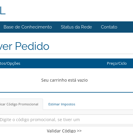
L
Base de Conhecimento
Status da Rede
Contato
ver Pedido
tos/Opções
Preço/Ciclo
Seu carrinho está vazio
icar Código Promocional
Estimar Impostos
Validar Código >>