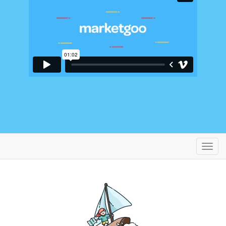
تبديل
التنقل